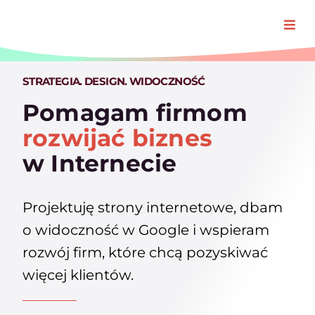
Przejdź
do
Togg
zawartości
Navi
Oferta
STRATEGIA. DESIGN. WIDOCZNOŚĆ
Pomagam firmom
Realizacj
rozwijać biznes
w Internecie
O Padre
Projektuję strony internetowe, dbam
Blog
o widoczność w Google i wspieram
rozwój firm, które chcą pozyskiwać
więcej klientów.