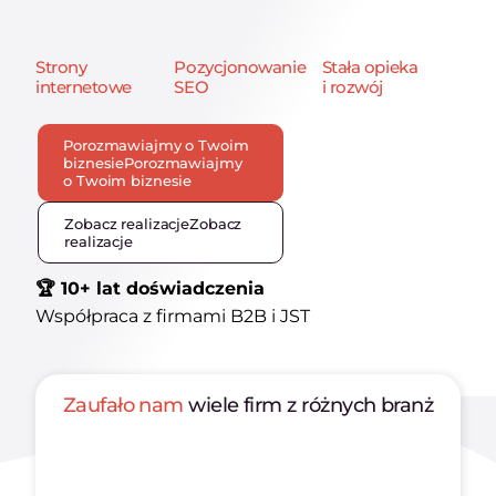
Strony
Pozycjonowanie
Stała opieka
internetowe
SEO
i rozwój
Porozmawiajmy o Twoim
biznesie
Porozmawiajmy
o Twoim biznesie
Zobacz realizacje
Zobacz
realizacje
🏆 10+ lat doświadczenia
Współpraca z firmami B2B i JST
Zaufało nam
wiele firm z różnych branż