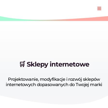
Przejdź
do
Togg
zawartości
Navi
Oferta
Realizacj
O Padre
🛒 Sklepy internetowe
Blog
Projektowanie, modyfikacje i rozwój sklepów
internetowych dopasowanych do Twojej marki