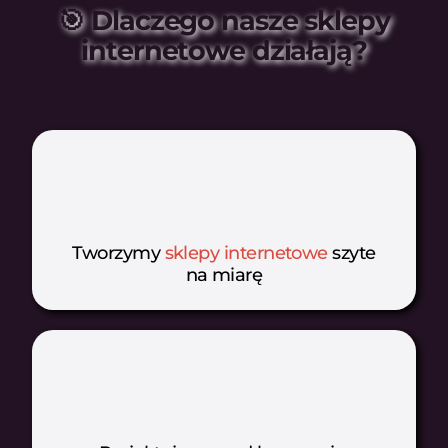
🎯 Dlaczego nasze sklepy
internetowe działają?
Tworzymy
sklepy internetowe
szyte
na miarę