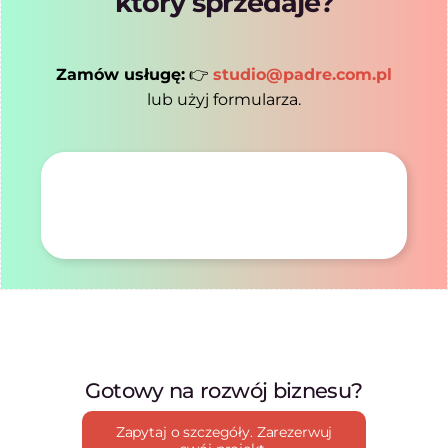
który sprzedaje?
Zamów usługę:
👉
studio@padre.com.pl
lub użyj formularza.
Gotowy na rozwój biznesu?
Zapytaj o szczegóły. Zarezerwuj