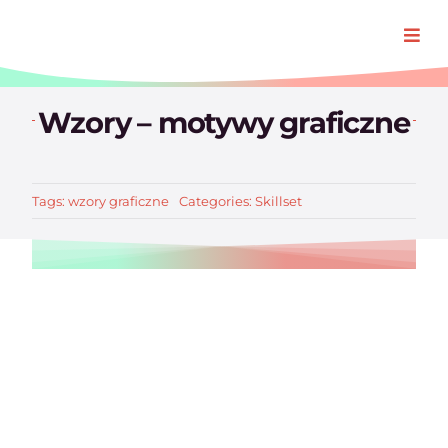
Przejdź
do
Togg
zawartości
Navi
Oferta
Wzory – motywy graficzne
Realizacj
Tags:
wzory graficzne
Categories:
Skillset
O Padre
Blog