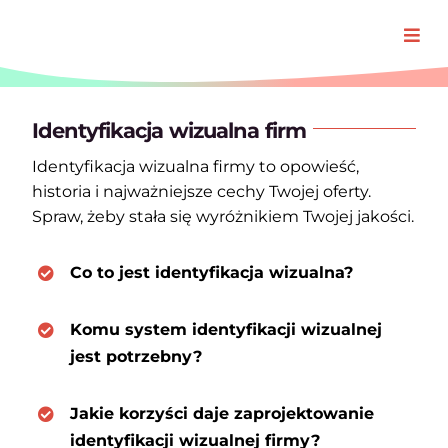
Przejdź
do
Togg
zawartości
Navi
Oferta
Identyfikacja wizualna firm
Identyfikacja wizualna firmy to opowieść,
Realizacj
historia i najważniejsze cechy Twojej oferty.
Spraw, żeby stała się wyróżnikiem Twojej jakości.
O Padre
Co to jest identyfikacja wizualna?
Blog
Komu system identyfikacji wizualnej
jest potrzebny?
Jakie korzyści daje zaprojektowanie
identyfikacji wizualnej firmy?