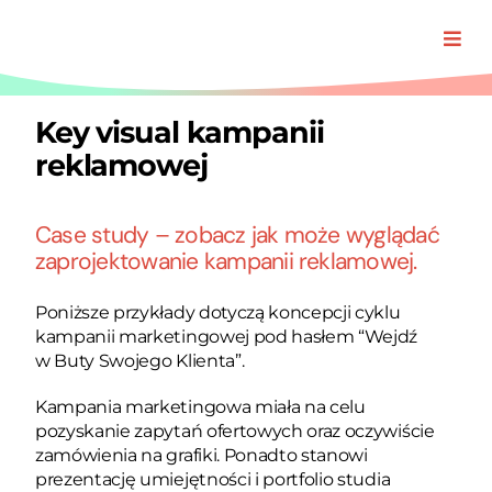
Przejdź
do
Togg
zawartości
Navi
Oferta
Key visual kampanii
reklamowej
Realizacj
Case study – zobacz jak może wyglądać
zaprojektowanie kampanii reklamowej.
O Padre
Poniższe przykłady dotyczą koncepcji cyklu
Blog
kampanii marketingowej pod hasłem “Wejdź
w Buty Swojego Klienta”.
Kampania marketingowa miała na celu
pozyskanie zapytań ofertowych oraz oczywiście
zamówienia na grafiki. Ponadto stanowi
prezentację umiejętności i portfolio studia