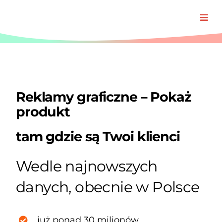
Przejdź
do
Togg
zawartości
Navi
Oferta
Realizacj
Reklamy graficzne – Pokaż
produkt
O Padre
tam gdzie są Twoi klienci
Blog
Wedle najnowszych
danych, obecnie w Polsce
już ponad 30 milionów