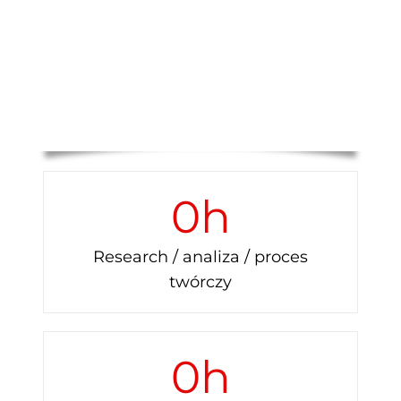
0
h
Research / analiza / proces
twórczy
0
h