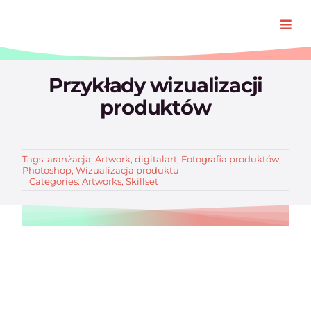
Przejdź
do
Togg
zawartości
Navi
Oferta
Przykłady wizualizacji
produktów
Realizacj
Tags:
aranżacja
,
Artwork
,
digitalart
,
Fotografia produktów
,
O Padre
Photoshop
,
Wizualizacja produktu
Categories:
Artworks
,
Skillset
Blog