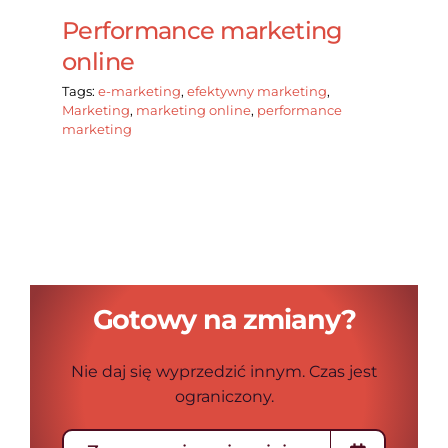
Performance marketing
online
Tags:
e-marketing
,
efektywny marketing
,
Marketing
,
marketing online
,
performance
marketing
Gotowy na zmiany?
Nie daj się wyprzedzić innym. Czas jest
ograniczony.