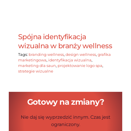
Spójna identyfikacja
wizualna w branży wellness
Tags:
branding wellness
,
design wellness
,
grafika
marketingowa
,
identyfikacja wizualna
,
marketing dla saun
,
projektowanie logo spa
,
strategie wizualne
Gotowy na zmiany?
Nie daj się wyprzedzić innym. Czas jest
ograniczony.