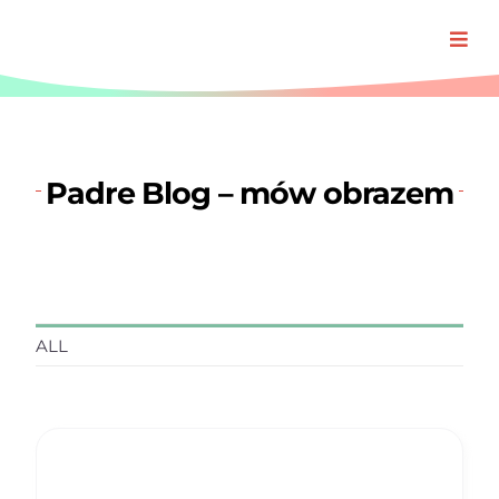
Przejdź
do
Togg
zawartości
Navi
Oferta
Padre Blog – mów obrazem
Realizacj
O Padre
Blog
ALL