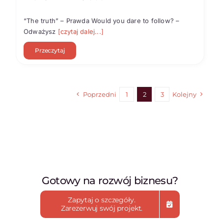
“The truth” – Prawda Would you dare to follow? –
Odważysz
[czytaj dalej...]
Przeczytaj
Poprzedni
1
2
3
Kolejny
Gotowy na rozwój biznesu?
Zapytaj o szczegóły.
Zarezerwuj swój projekt.